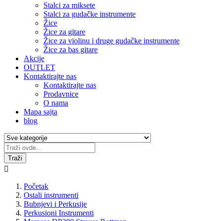
Stalci za miksete
Stalci za gudačke instrumente
Žice
Žice za gitare
Žice za violinu i druge gudačke instrumente
Žice za bas gitare
Akcije
OUTLET
Kontaktirajte nas
Kontaktirajte nas
Prodavnice
O nama
Mapa sajta
blog
Traži

Početak
Ostali instrumenti
Bubnjevi i Perkusije
Perkusioni Instrumenti