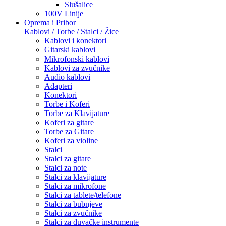
Slušalice
100V Linije
Oprema i Pribor
Kablovi / Torbe / Stalci / Žice
Kablovi i konektori
Gitarski kablovi
Mikrofonski kablovi
Kablovi za zvučnike
Audio kablovi
Adapteri
Konektori
Torbe i Koferi
Torbe za Klavijature
Koferi za gitare
Torbe za Gitare
Koferi za violine
Stalci
Stalci za gitare
Stalci za note
Stalci za klavijature
Stalci za mikrofone
Stalci za tablete/telefone
Stalci za bubnjeve
Stalci za zvučnike
Stalci za duvačke instrumente