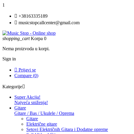
1

+38163335189

musicstopcallcenter@gmail.com
shopping_cart
Korpa
0
Nema proizvoda u korpi.
Sign in

Prijavi se
Compare (
0
)
Kategorije

Super Akcija!
Najveća sniženja!
Gitare
Gitare / Bas / Ukulele / Oprema
Gitare
Električne gitare
Setovi Električnih Gitara i Dodatne opreme