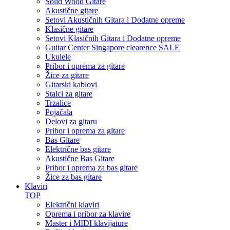
Solid Wood Gitare
Akustične gitare
Setovi Akustičnih Gitara i Dodatne opreme
Klasične gitare
Setovi Klasičnih Gitara i Dodatne opreme
Guitar Center Singapore clearence SALE
Ukulele
Pribor i oprema za gitare
Žice za gitare
Gitarski kablovi
Stalci za gitare
Trzalice
Pojačala
Delovi za gitaru
Pribor i oprema za gitare
Bas Gitare
Električne bas gitare
Akustične Bas Gitare
Pribor i oprema za bas gitare
Žice za bas gitare
Klaviri
TOP
Električni klaviri
Oprema i pribor za klavire
Master i MIDI klavijature