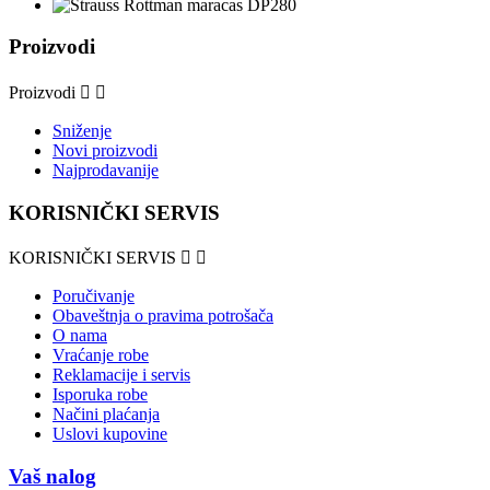
Proizvodi
Proizvodi


Sniženje
Novi proizvodi
Najprodavanije
KORISNIČKI SERVIS
KORISNIČKI SERVIS


Poručivanje
Obaveštnja o pravima potrošača
O nama
Vraćanje robe
Reklamacije i servis
Isporuka robe
Načini plaćanja
Uslovi kupovine
Vaš nalog