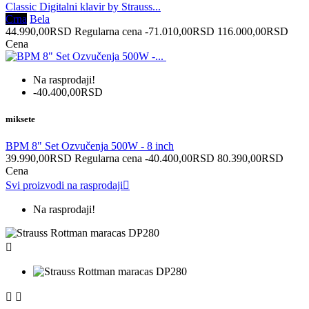
Classic Digitalni klavir by Strauss...
Crna
Bela
44.990,00RSD
Regularna cena
-71.010,00RSD
116.000,00RSD
Cena
Na rasprodaji!
-40.400,00RSD
miksete
BPM 8" Set Ozvučenja 500W - 8 inch
39.990,00RSD
Regularna cena
-40.400,00RSD
80.390,00RSD
Cena
Svi proizvodi na rasprodaji

Na rasprodaji!


