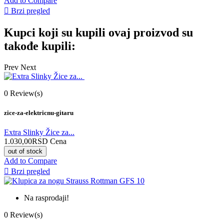
Add to Compare

Brzi pregled
Kupci koji su kupili ovaj proizvod su
takođe kupili:
Prev
Next
0
Review(s)
zice-za-elektricnu-gitaru
Extra Slinky Žice za...
1.030,00RSD
Cena
out of stock
Add to Compare

Brzi pregled
Na rasprodaji!
0
Review(s)