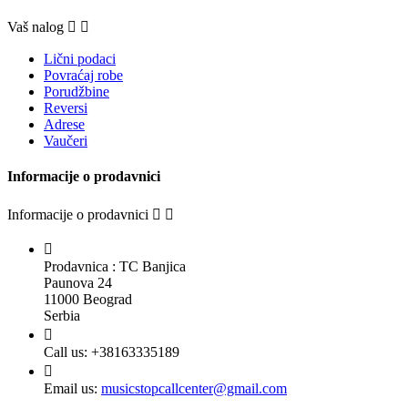
Vaš nalog


Lični podaci
Povraćaj robe
Porudžbine
Reversi
Adrese
Vaučeri
Informacije o prodavnici
Informacije o prodavnici



Prodavnica : TC Banjica
Paunova 24
11000 Beograd
Serbia

Call us:
+38163335189

Email us:
musicstopcallcenter@gmail.com