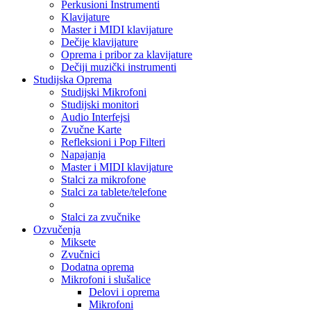
Perkusioni Instrumenti
Klavijature
Master i MIDI klavijature
Dečije klavijature
Oprema i pribor za klavijature
Dečiji muzički instrumenti
Studijska Oprema
Studijski Mikrofoni
Studijski monitori
Audio Interfejsi
Zvučne Karte
Refleksioni i Pop Filteri
Napajanja
Master i MIDI klavijature
Stalci za mikrofone
Stalci za tablete/telefone
Stalci za zvučnike
Ozvučenja
Miksete
Zvučnici
Dodatna oprema
Mikrofoni i slušalice
Delovi i oprema
Mikrofoni