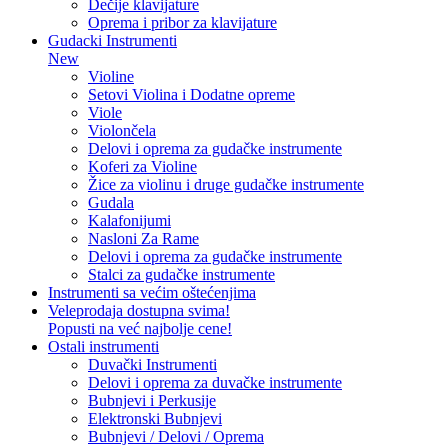
Dečije klavijature
Oprema i pribor za klavijature
Gudacki Instrumenti
New
Violine
Setovi Violina i Dodatne opreme
Viole
Violončela
Delovi i oprema za gudačke instrumente
Koferi za Violine
Žice za violinu i druge gudačke instrumente
Gudala
Kalafonijumi
Nasloni Za Rame
Delovi i oprema za gudačke instrumente
Stalci za gudačke instrumente
Instrumenti sa većim oštećenjima
Veleprodaja dostupna svima!
Popusti na već najbolje cene!
Ostali instrumenti
Duvački Instrumenti
Delovi i oprema za duvačke instrumente
Bubnjevi i Perkusije
Elektronski Bubnjevi
Bubnjevi / Delovi / Oprema