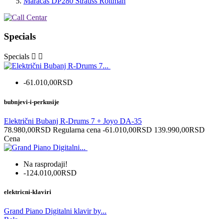
Maracas DP280 Strauss Rottman
Specials
Specials


-61.010,00RSD
bubnjevi-i-perkusije
Električni Bubanj R-Drums 7 + Joyo DA-35
78.980,00RSD
Regularna cena
-61.010,00RSD
139.990,00RSD
Cena
Na rasprodaji!
-124.010,00RSD
elektricni-klaviri
Grand Piano Digitalni klavir by...