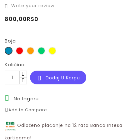
Write your review

800,00RSD
Boja
Plava
Crvena
Sunburst
Zelena
Žuta
Orange
Količina
Dodaj U Korpu


Na lageru
Add to Compare
Odloženo plaćanje na 12 rata Banca Intesa
karticama!