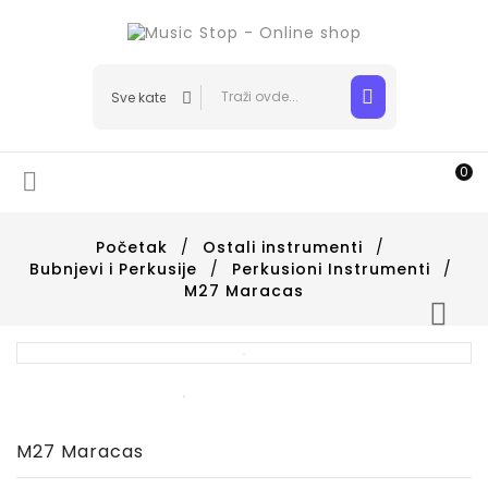
0

Početak
Ostali instrumenti
Bubnjevi i Perkusije
Perkusioni Instrumenti
M27 Maracas

M27 Maracas