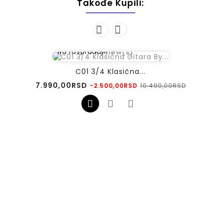
Takođe Kupili:
0
Review(s)
Na rasprodaji!
C01 3/4 Klasična...
Regularna
Cena
7.990,00RSD
10.490,00RSD
-2.500,00RSD
cena