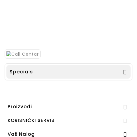
Specials

Proizvodi

KORISNIČKI SERVIS

Vaš Nalog
