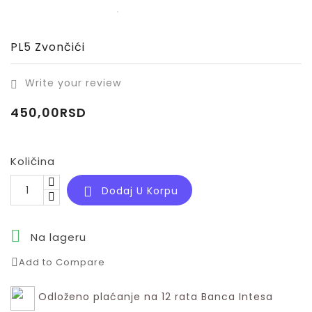
PL5 Zvončići
Write your review

450,00RSD
Količina
Dodaj U Korpu


Na lageru
Add to Compare
Odloženo plaćanje na 12 rata Banca Intesa