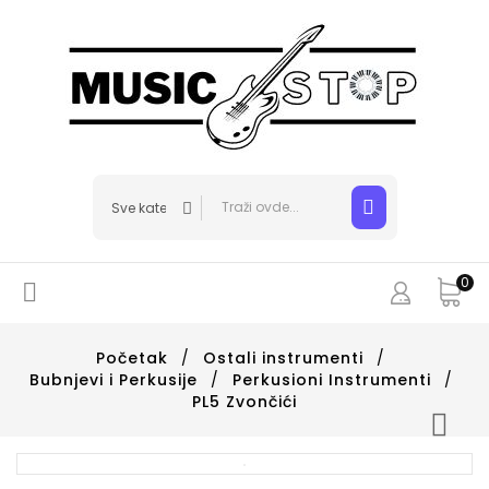
0

Početak
Ostali instrumenti
Bubnjevi i Perkusije
Perkusioni Instrumenti
PL5 Zvončići
