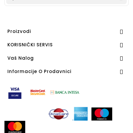
Proizvodi

KORISNIČKI SERVIS

Vaš Nalog

Informacije O Prodavnici
