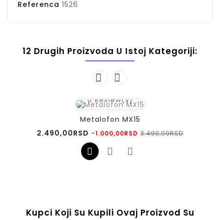
Referenca
1526
12 Drugih Proizvoda U Istoj Kategoriji:
0
Review(s)
Metalofon MX15
Regularna
Cena
2.490,00RSD
3.490,00RSD
-1.000,00RSD
cena
Kupci Koji Su Kupili Ovaj Proizvod Su