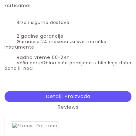
karticama!
Brza i sigurna dostava
2 godine garancije
Garancija 24 meseca za sve muzičke
instrumente
Radno vreme 00-24h
Vaša porudžbina biće primljena u bilo koje doba
dana ili noći
Detalji Proizvoda
Reviews