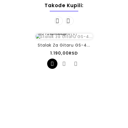
Takođe Kupili:
0
Review(s)
Na rasprodaji!
Stalak Za Gitaru GS-4...
Cena
1.190,00RSD