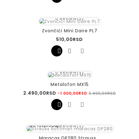
0
Review(s)
Zvončići Mini Daire PL7
Cena
510,00RSD
0
Review(s)
Metalofon MX15
Regularna
Cena
2.490,00RSD
3.490,00RSD
-1.000,00RSD
cena
0
Review(s)
Na rasprodaji!
Maracas DP280 Strauss...