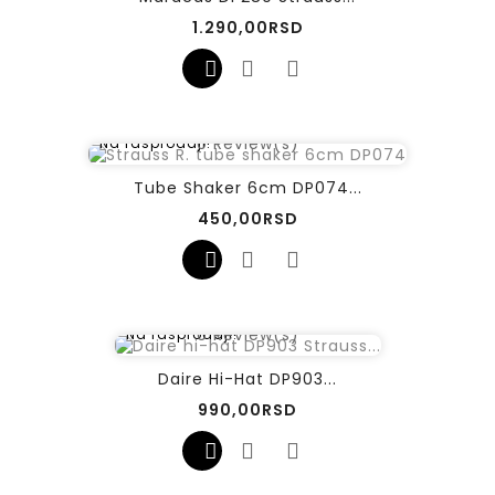
Cena
1.290,00RSD
0
Review(s)
Na rasprodaji!
Tube Shaker 6cm DP074...
Cena
450,00RSD
0
Review(s)
Na rasprodaji!
Daire Hi-Hat DP903...
Cena
990,00RSD