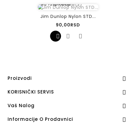
0
Review(s)
Na rasprodaji!
Jim Dunlop Nylon STD...
Cena
90,00RSD
Proizvodi

KORISNIČKI SERVIS

Vaš Nalog

Informacije O Prodavnici
