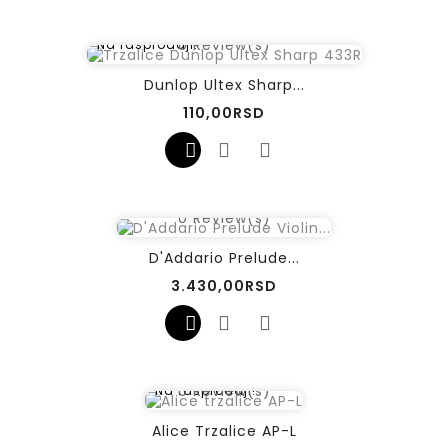
0
Review(s)
Na rasprodaji!
Dunlop Ultex Sharp...
Cena
110,00RSD
0
Review(s)
D'Addario Prelude...
Cena
3.430,00RSD
0
Review(s)
Na rasprodaji!
Alice Trzalice AP-L