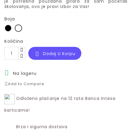
je potrebna pouzdana gitara za sam početak
školovanja, ovo je pravi izbor za Vas!
Boja
Crna
Boja
Drveta
SAG001
Količina
Dodaj U Korpu


Na lageru
Add to Compare
Odloženo plaćanje na 12 rata Banca Intesa
karticama!
Brza i sigurna dostava