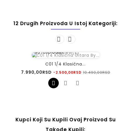
12 Drugih Proizvoda U Istoj Kategoriji:
0
Review(s)
Na rasprodaji!
C01 1/4 Klasična...
Regularna
Cena
7.990,00RSD
10.490,00RSD
-2.500,00RSD
cena
Kupci Koji Su Kupili Ovaj Proizvod Su
Takođe Kupili: