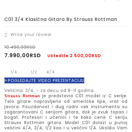
C01 3/4 Klasična Gitara By Strauss Rottman
Write your review

10.490,00RSD
7.990,00RSD
Uštedite 2.500,00RSD
4/4
1/4
1/2
▶️
POGLEDAJTE VIDEO PREZENTACIJU
Veličina: 3/4. - za decu od 8-11 godina.
je predstavio C01 model iz C serije.
Strauss Rottman
Telo gitare napravljeno od američke lipe, vrat od
javora. Pouzdanost i dug radni vek instrumenta su
zagarantovani C serijom gitara, dok je zvuk topao i
bogat. Profesori i učenici i te kako cene C seriju
Strauss Rottman gitara. Model C01 dolazi u punoj
veličini 4/4, 3/4, 1/2 kao i u veličini 1/4. Ukoliko Vam