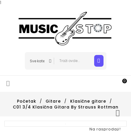
1
0

Početak
Gitare
Klasične gitare
C01 3/4 Klasična Gitara By Strauss Rottman

Na rasprodaji!