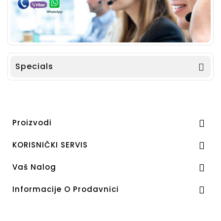
Specials

Proizvodi

KORISNIČKI SERVIS

Vaš Nalog

Informacije O Prodavnici
