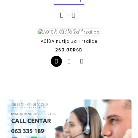
0
Review(s)
A010A Kutija Za Trzalice
Cena
260,00RSD