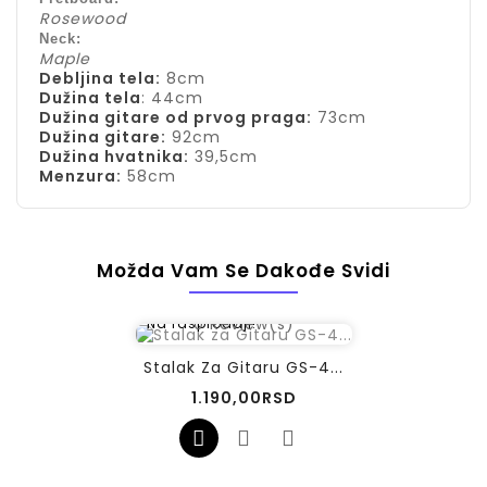
Rosewood
Neck:
Maple
Debljina tela:
8cm
Dužina tela
: 44cm
Dužina gitare od prvog praga:
73cm
Dužina gitare:
92cm
Dužina hvatnika:
39,5cm
Menzura:
58cm
Možda Vam Se Dakođe Svidi
0
Review(s)
Na rasprodaji!
Stalak Za Gitaru GS-4...
Cena
1.190,00RSD