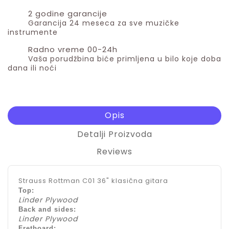
2 godine garancije
Garancija 24 meseca za sve muzičke
instrumente
Radno vreme 00-24h
Vaša porudžbina biće primljena u bilo koje doba
dana ili noći
Opis
Detalji Proizvoda
Reviews
Strauss Rottman C01 36" klasična gitara
Top:
Linder Plywood
Back and sides:
Linder Plywood
Fretboard: