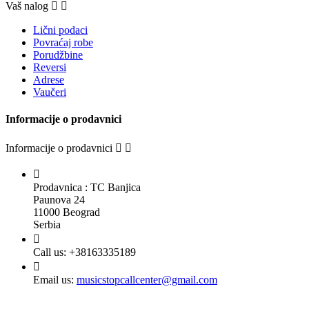
Vaš nalog


Lični podaci
Povraćaj robe
Porudžbine
Reversi
Adrese
Vaučeri
Informacije o prodavnici
Informacije o prodavnici



Prodavnica : TC Banjica
Paunova 24
11000 Beograd
Serbia

Call us:
+38163335189

Email us:
musicstopcallcenter@gmail.com