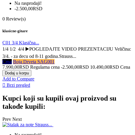
Na rasprodaji!
-2.500,00RSD
0
Review(s)
klasicne-gitare
C01 3/4 Klasična...
1/4 1/2 4/4 ▶️POGLEDAJTE VIDEO PREZENTACIJU Veličina:
3/4. - za decu od 8-11 godina.Strauss...
Crna
Boja Drveta SAG001
7.990,00RSD
Regularna cena
-2.500,00RSD
10.490,00RSD
Cena
Dodaj u korpu
Add to Compare

Brzi pregled
Kupci koji su kupili ovaj proizvod su
takođe kupili:
Prev
Next
Na rasprodaji!