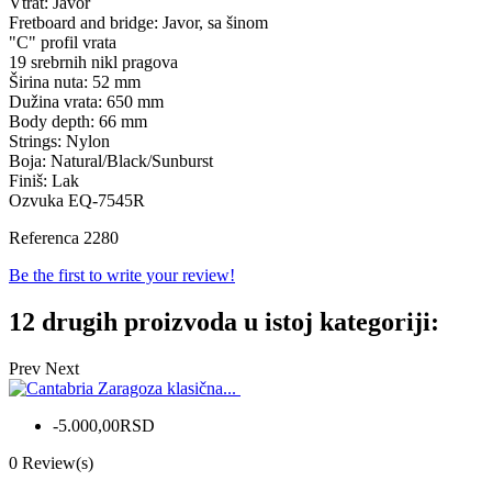
Vtrat: Javor
Fretboard and bridge: Javor, sa šinom
"C" profil vrata
19 srebrnih nikl pragova
Širina nuta: 52 mm
Dužina vrata: 650 mm
Body depth: 66 mm
Strings: Nylon
Boja: Natural/Black/Sunburst
Finiš: Lak
Ozvuka EQ-7545R
Referenca
2280
Be the first to write your review!
12 drugih proizvoda u istoj kategoriji:
Prev
Next
-5.000,00RSD
0
Review(s)