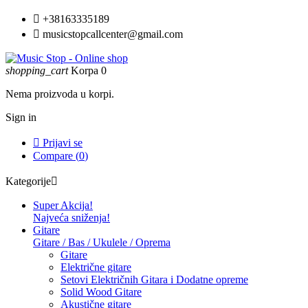

+38163335189

musicstopcallcenter@gmail.com
shopping_cart
Korpa
0
Nema proizvoda u korpi.
Sign in

Prijavi se
Compare (
0
)
Kategorije

Super Akcija!
Najveća sniženja!
Gitare
Gitare / Bas / Ukulele / Oprema
Gitare
Električne gitare
Setovi Električnih Gitara i Dodatne opreme
Solid Wood Gitare
Akustične gitare