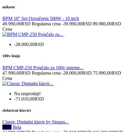
miksete
BPM 10" Set Ozvučenja 500W - 10 inch
49.990,00RSD
Regularna cena
-39.990,00RSD
89.980,00RSD
Cena
-28.000,00RSD
100v-linije
BPM CMP-250 Pojačalo za 100v sisteme...
47.990,00RSD
Regularna cena
-28.000,00RSD
75.990,00RSD
Cena
Na rasprodaji!
-71.010,00RSD
elektricni-klaviri
Classic Digitalni klavir by Strauss...
Crna
Bela