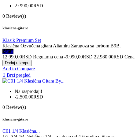
-9.990,00RSD
0
Review(s)
klasicne-gitare
Klasik Premium Set
Klasična Ozvučena gitara Altamira Zaragoza sa torbom B9B.
Natur
12.990,00RSD
Regularna cena
-9.990,00RSD
22.980,00RSD
Cena
Dodaj u korpu
Add to Compare

Brzi pregled
Na rasprodaji!
-2.500,00RSD
0
Review(s)
klasicne-gitare
C01 1/4 Klasična...
1/2 3/4 4/4 Veličina: 1/4. - za decu od 4-6 godina. Strauss