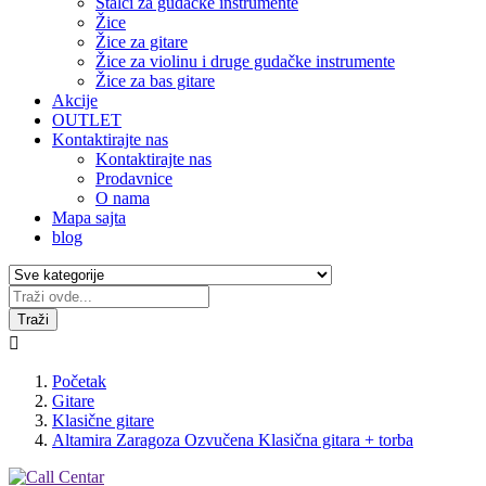
Stalci za gudačke instrumente
Žice
Žice za gitare
Žice za violinu i druge gudačke instrumente
Žice za bas gitare
Akcije
OUTLET
Kontaktirajte nas
Kontaktirajte nas
Prodavnice
O nama
Mapa sajta
blog
Traži

Početak
Gitare
Klasične gitare
Altamira Zaragoza Ozvučena Klasična gitara + torba