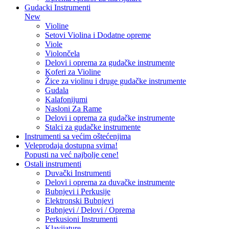
Gudacki Instrumenti
New
Violine
Setovi Violina i Dodatne opreme
Viole
Violončela
Delovi i oprema za gudačke instrumente
Koferi za Violine
Žice za violinu i druge gudačke instrumente
Gudala
Kalafonijumi
Nasloni Za Rame
Delovi i oprema za gudačke instrumente
Stalci za gudačke instrumente
Instrumenti sa većim oštećenjima
Veleprodaja dostupna svima!
Popusti na već najbolje cene!
Ostali instrumenti
Duvački Instrumenti
Delovi i oprema za duvačke instrumente
Bubnjevi i Perkusije
Elektronski Bubnjevi
Bubnjevi / Delovi / Oprema
Perkusioni Instrumenti
Klavijature