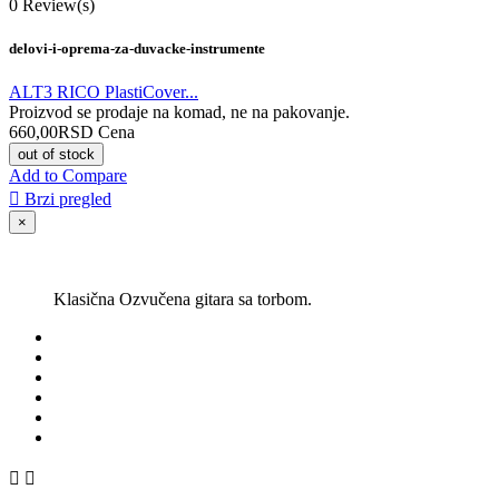
0
Review(s)
delovi-i-oprema-za-duvacke-instrumente
ALT3 RICO PlastiCover...
Proizvod se prodaje na komad, ne na pakovanje.
660,00RSD
Cena
out of stock
Add to Compare

Brzi pregled
×
Klasična Ozvučena gitara sa torbom.

