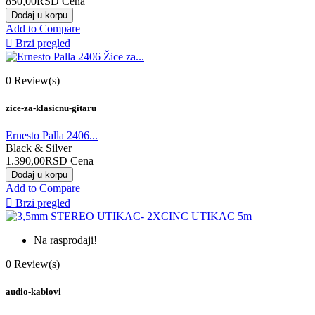
850,00RSD
Cena
Dodaj u korpu
Add to Compare

Brzi pregled
0
Review(s)
zice-za-klasicnu-gitaru
Ernesto Palla 2406...
Black & Silver
1.390,00RSD
Cena
Dodaj u korpu
Add to Compare

Brzi pregled
Na rasprodaji!
0
Review(s)
audio-kablovi