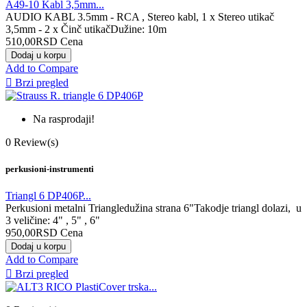
A49-10 Kabl 3,5mm...
AUDIO KABL 3.5mm - RCA , Stereo kabl, 1 x Stereo utikač
3,5mm - 2 x Činč utikačDužine: 10m
510,00RSD
Cena
Dodaj u korpu
Add to Compare

Brzi pregled
Na rasprodaji!
0
Review(s)
perkusioni-instrumenti
Triangl 6 DP406P...
Perkusioni metalni Triangledužina strana 6"Takodje triangl dolazi, u
3 veličine: 4" , 5" , 6"
950,00RSD
Cena
Dodaj u korpu
Add to Compare

Brzi pregled