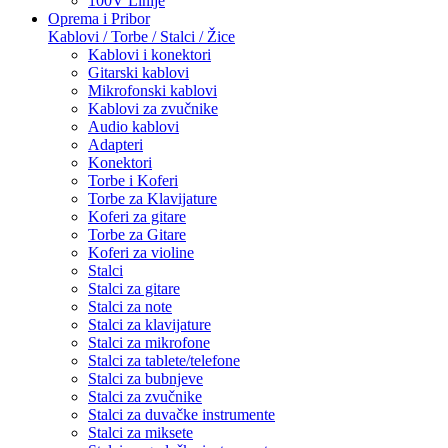
100V Linije
Oprema i Pribor
Kablovi / Torbe / Stalci / Žice
Kablovi i konektori
Gitarski kablovi
Mikrofonski kablovi
Kablovi za zvučnike
Audio kablovi
Adapteri
Konektori
Torbe i Koferi
Torbe za Klavijature
Koferi za gitare
Torbe za Gitare
Koferi za violine
Stalci
Stalci za gitare
Stalci za note
Stalci za klavijature
Stalci za mikrofone
Stalci za tablete/telefone
Stalci za bubnjeve
Stalci za zvučnike
Stalci za duvačke instrumente
Stalci za miksete