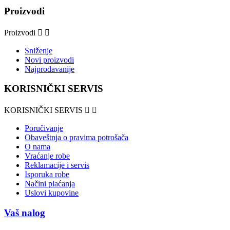
Proizvodi
Proizvodi


Sniženje
Novi proizvodi
Najprodavanije
KORISNIČKI SERVIS
KORISNIČKI SERVIS


Poručivanje
Obaveštnja o pravima potrošača
O nama
Vraćanje robe
Reklamacije i servis
Isporuka robe
Načini plaćanja
Uslovi kupovine
Vaš nalog