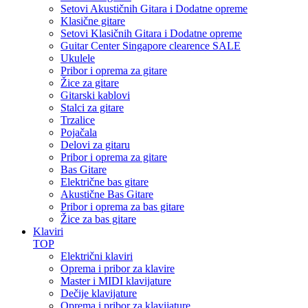
Setovi Akustičnih Gitara i Dodatne opreme
Klasične gitare
Setovi Klasičnih Gitara i Dodatne opreme
Guitar Center Singapore clearence SALE
Ukulele
Pribor i oprema za gitare
Žice za gitare
Gitarski kablovi
Stalci za gitare
Trzalice
Pojačala
Delovi za gitaru
Pribor i oprema za gitare
Bas Gitare
Električne bas gitare
Akustične Bas Gitare
Pribor i oprema za bas gitare
Žice za bas gitare
Klaviri
TOP
Električni klaviri
Oprema i pribor za klavire
Master i MIDI klavijature
Dečije klavijature
Oprema i pribor za klavijature