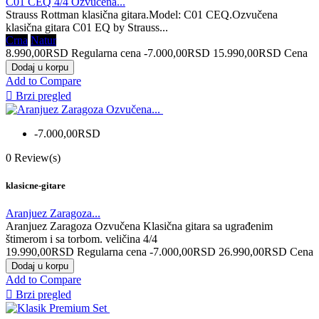
C01 CEQ 4/4 Ozvučena...
Strauss Rottman klasična gitara.Model: C01 CEQ.Ozvučena
klasična gitara C01 EQ by Strauss...
Crna
Natur
8.990,00RSD
Regularna cena
-7.000,00RSD
15.990,00RSD
Cena
Dodaj u korpu
Add to Compare

Brzi pregled
-7.000,00RSD
0
Review(s)
klasicne-gitare
Aranjuez Zaragoza...
Aranjuez Zaragoza Ozvučena Klasična gitara sa ugrađenim
štimerom i sa torbom. veličina 4/4
19.990,00RSD
Regularna cena
-7.000,00RSD
26.990,00RSD
Cena
Dodaj u korpu
Add to Compare

Brzi pregled