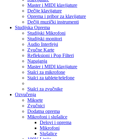
Master i MIDI klavijature
Dečije klavijature
Oprema i pribor za klavijature
Dečiji muzički instrumenti
Studijska Oprema
Studijski Mikrofoni
Studijski monitori
Audio Interfejsi
Zvučne Karte
Refleksioni i Pop Filteri
Napajanja
Master i MIDI klavijature
Stalci za mikrofone
Stalci za tablete/telefone
Stalci za zvučnike
Ozvučenja
Miksete
Zvučnici
Dodatna oprema
Mikrofoni i slušalice
Delovi i oprema
Mikrofoni
Slušalice