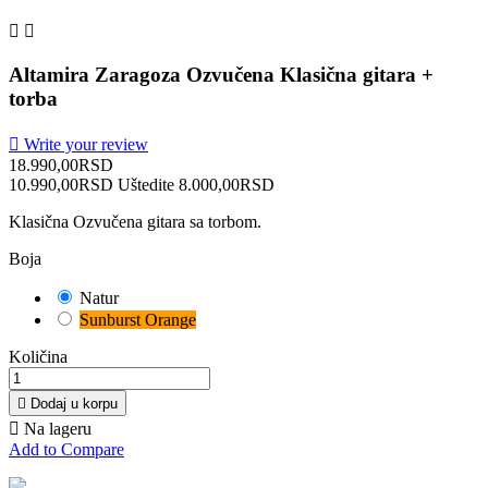


Altamira Zaragoza Ozvučena Klasična gitara +
torba

Write your review
18.990,00RSD
10.990,00RSD
Uštedite 8.000,00RSD
Klasična Ozvučena gitara sa torbom.
Boja
Natur
Sunburst Orange
Količina

Dodaj u korpu

Na lageru
Add to Compare