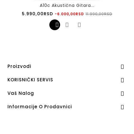
A10c Akustična Gitara...
Regularna
Cena
5.990,00RSD
11.990,00RSD
-6.000,00RSD
cena
Proizvodi

KORISNIČKI SERVIS

Vaš Nalog

Informacije O Prodavnici
