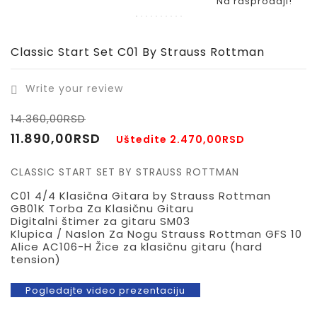
Na rasprodaji!
Classic Start Set C01 By Strauss Rottman
Write your review

14.360,00RSD
11.890,00RSD
Uštedite 2.470,00RSD
CLASSIC START SET BY STRAUSS ROTTMAN
C01 4/4 Klasična Gitara by Strauss Rottman
GB01K Torba Za Klasičnu Gitaru
Digitalni štimer za gitaru SM03
Klupica / Naslon Za Nogu Strauss Rottman GFS 10
Alice AC106-H Žice za klasičnu gitaru (hard
tension)
Pogledajte video prezentaciju