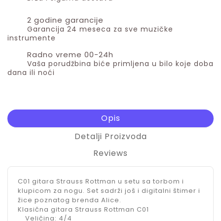
2 godine garancije
Garancija 24 meseca za sve muzičke
instrumente
Radno vreme 00-24h
Vaša porudžbina biće primljena u bilo koje doba
dana ili noći
Opis
Detalji Proizvoda
Reviews
C01 gitara Strauss Rottman u setu sa torbom i
klupicom za nogu. Set sadrži još i digitalni štimer i
žice poznatog brenda Alice.
Klasična gitara Strauss Rottman C01
Veličina: 4/4