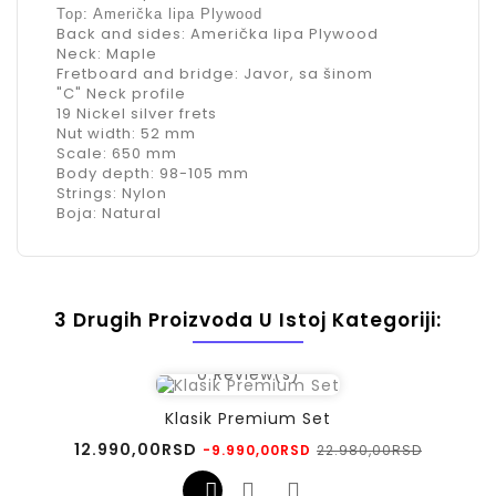
Top: Američka lipa Plywood
Back and sides: Američka lipa Plywood
Neck: Maple
Fretboard and bridge: Javor, sa šinom
"C" Neck profile
19 Nickel silver frets
Nut width: 52 mm
Scale: 650 mm
Body depth: 98-105 mm
Strings: Nylon
Boja: Natural
3 Drugih Proizvoda U Istoj Kategoriji:
0
Review(s)
Klasik Premium Set
Regularna
Cena
12.990,00RSD
22.980,00RSD
-9.990,00RSD
cena