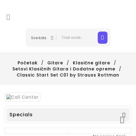

Početak
Gitare
Klasične gitare
Setovi Klasičnih Gitara i Dodatne opreme
Classic Start Set C01 by Strauss Rottman
Specials

