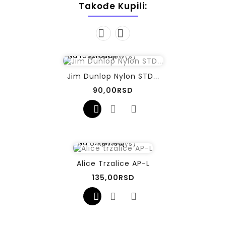
Takođe Kupili:
0
Review(s)
Na rasprodaji!
Jim Dunlop Nylon STD...
Cena
90,00RSD
0
Review(s)
Na rasprodaji!
Alice Trzalice AP-L
Cena
135,00RSD