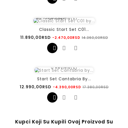
0
Review(s)
Na rasprodaji!
Classic Start Set C01...
Regularna
Cena
11.890,00RSD
14.360,00RSD
-2.470,00RSD
cena
0
Review(s)
Start Set Cantabria By...
Regularna
Cena
12.990,00RSD
17.380,00RSD
-4.390,00RSD
cena
Kupci Koji Su Kupili Ovaj Proizvod Su