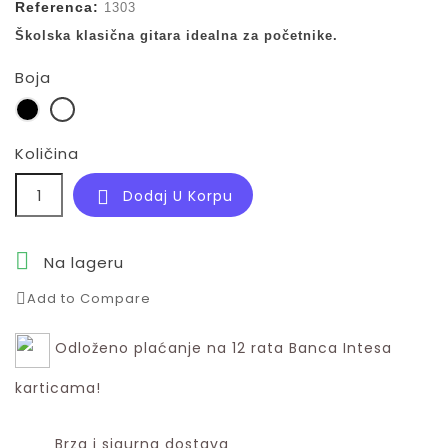
Referenca:
1303
Školska klasična gitara idealna za početnike.
Boja
Crna
Natur
Količina
Dodaj U Korpu


Na lageru
Add to Compare
Odloženo plaćanje na 12 rata Banca Intesa
karticama!
Brza i sigurna dostava