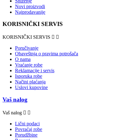
Sniženje
Novi proizvodi
Najprodavanije
KORISNIČKI SERVIS
KORISNIČKI SERVIS


Poručivanje
Obaveštnja o pravima potrošača
O nama
Vraćanje robe
Reklamacije i servis
Isporuka robe
Načini plaćanja
Uslovi kupovine
Vaš nalog
Vaš nalog


Lični podaci
Povraćaj robe
Porudžbine