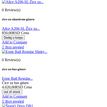
0
Review(s)
zice-za-akusticnu-gitaru
Alice A206-SL Žice za...
850,00RSD
Cena
Dodaj u korpu
Add to Compare

Brzi pregled
0
Review(s)
zice-za-bas-gitare
Ernie Ball Regular...
Ćice za bas gitaru
4.020,00RSD
Cena
out of stock
Add to Compare

Brzi pregled