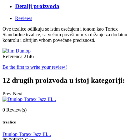
Detalji proizvoda
Reviews
Ove trzalice odlikuju se istim osećajem i tonom kao Tortex
Standardne trzalice, sa većom površinom za držanje za dodatnu
kontrolu i oštrijim vrhom povećane preciznosti.
Referenca
2146
Be the first to write your review!
12 drugih proizvoda u istoj kategoriji:
Prev
Next
0
Review(s)
trzalice
Dunlop Tortex Jazz III...
80,00RSD
Cena