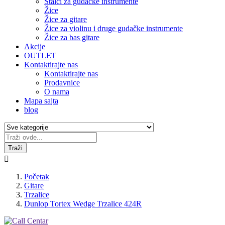
Stalci za gudačke instrumente
Žice
Žice za gitare
Žice za violinu i druge gudačke instrumente
Žice za bas gitare
Akcije
OUTLET
Kontaktirajte nas
Kontaktirajte nas
Prodavnice
O nama
Mapa sajta
blog
Traži

Početak
Gitare
Trzalice
Dunlop Tortex Wedge Trzalice 424R