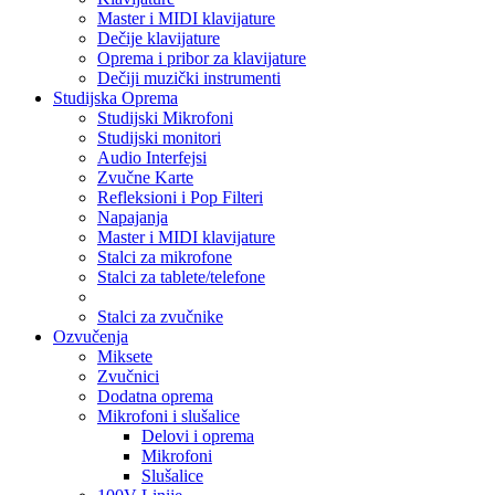
Master i MIDI klavijature
Dečije klavijature
Oprema i pribor za klavijature
Dečiji muzički instrumenti
Studijska Oprema
Studijski Mikrofoni
Studijski monitori
Audio Interfejsi
Zvučne Karte
Refleksioni i Pop Filteri
Napajanja
Master i MIDI klavijature
Stalci za mikrofone
Stalci za tablete/telefone
Stalci za zvučnike
Ozvučenja
Miksete
Zvučnici
Dodatna oprema
Mikrofoni i slušalice
Delovi i oprema
Mikrofoni
Slušalice