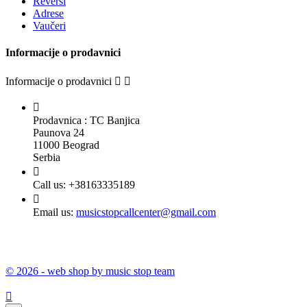
Reversi
Adrese
Vaučeri
Informacije o prodavnici
Informacije o prodavnici



Prodavnica : TC Banjica
Paunova 24
11000 Beograd
Serbia

Call us:
+38163335189

Email us:
musicstopcallcenter@gmail.com
© 2026 - web shop by music stop team
