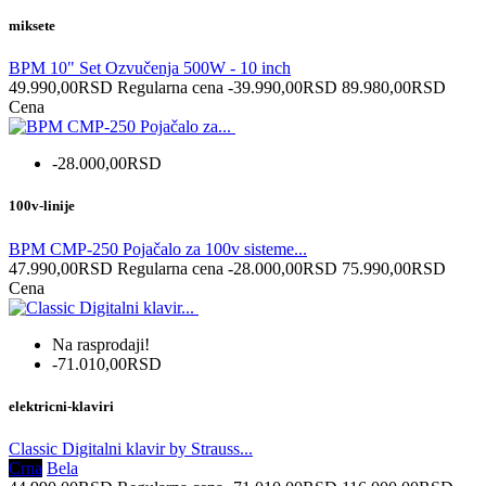
miksete
BPM 10" Set Ozvučenja 500W - 10 inch
49.990,00RSD
Regularna cena
-39.990,00RSD
89.980,00RSD
Cena
-28.000,00RSD
100v-linije
BPM CMP-250 Pojačalo za 100v sisteme...
47.990,00RSD
Regularna cena
-28.000,00RSD
75.990,00RSD
Cena
Na rasprodaji!
-71.010,00RSD
elektricni-klaviri
Classic Digitalni klavir by Strauss...
Crna
Bela