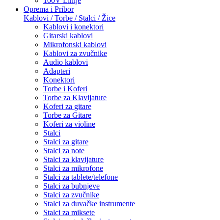
100V Linije
Oprema i Pribor
Kablovi / Torbe / Stalci / Žice
Kablovi i konektori
Gitarski kablovi
Mikrofonski kablovi
Kablovi za zvučnike
Audio kablovi
Adapteri
Konektori
Torbe i Koferi
Torbe za Klavijature
Koferi za gitare
Torbe za Gitare
Koferi za violine
Stalci
Stalci za gitare
Stalci za note
Stalci za klavijature
Stalci za mikrofone
Stalci za tablete/telefone
Stalci za bubnjeve
Stalci za zvučnike
Stalci za duvačke instrumente
Stalci za miksete