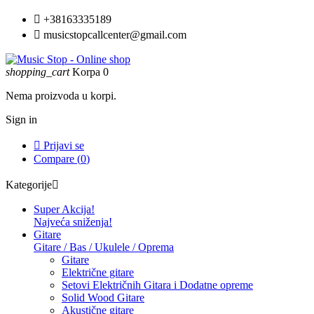

+38163335189

musicstopcallcenter@gmail.com
shopping_cart
Korpa
0
Nema proizvoda u korpi.
Sign in

Prijavi se
Compare (
0
)
Kategorije

Super Akcija!
Najveća sniženja!
Gitare
Gitare / Bas / Ukulele / Oprema
Gitare
Električne gitare
Setovi Električnih Gitara i Dodatne opreme
Solid Wood Gitare
Akustične gitare