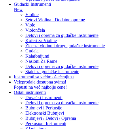
Gudacki Instrumenti
New
Violine
Setovi Violina i Dodatne opreme
Viole
Violončela
Delovi i oprema za gudačke instrumente
Koferi za Violine
Žice za violinu i druge gudačke instrumente
Gudala
Kalafonijumi
Nasloni Za Rame
Delovi i oprema za gudačke instrumente
Stalci za gudačke instrumente
Instrumenti sa većim oštećenjima
Veleprodaja dostupna svima!
Popusti na već najbolje cene!
Ostali instrumenti
Duvački Instrumenti
Delovi i oprema za duvačke instrumente
Bubnjevi i Perkusije
Elektronski Bubnjevi
Bubnjevi / Delovi / Oprema
Perkusioni Instrumenti
Klavijature