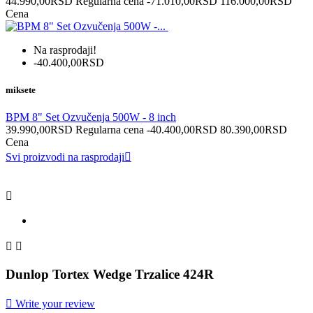
44.990,00RSD
Regularna cena
-71.010,00RSD
116.000,00RSD
Cena
Na rasprodaji!
-40.400,00RSD
miksete
BPM 8" Set Ozvučenja 500W - 8 inch
39.990,00RSD
Regularna cena
-40.400,00RSD
80.390,00RSD
Cena
Svi proizvodi na rasprodaji




Dunlop Tortex Wedge Trzalice 424R

Write your review