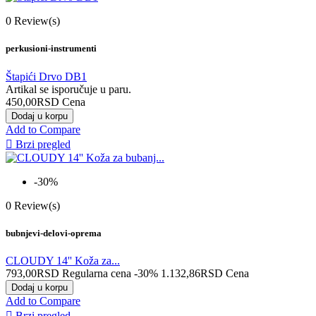
0
Review(s)
perkusioni-instrumenti
Štapići Drvo DB1
Artikal se isporučuje u paru.
450,00RSD
Cena
Dodaj u korpu
Add to Compare

Brzi pregled
-30%
0
Review(s)
bubnjevi-delovi-oprema
CLOUDY 14'' Koža za...
793,00RSD
Regularna cena
-30%
1.132,86RSD
Cena
Dodaj u korpu
Add to Compare

Brzi pregled