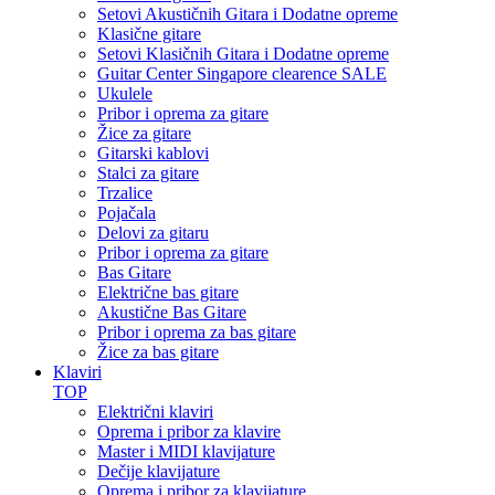
Setovi Akustičnih Gitara i Dodatne opreme
Klasične gitare
Setovi Klasičnih Gitara i Dodatne opreme
Guitar Center Singapore clearence SALE
Ukulele
Pribor i oprema za gitare
Žice za gitare
Gitarski kablovi
Stalci za gitare
Trzalice
Pojačala
Delovi za gitaru
Pribor i oprema za gitare
Bas Gitare
Električne bas gitare
Akustične Bas Gitare
Pribor i oprema za bas gitare
Žice za bas gitare
Klaviri
TOP
Električni klaviri
Oprema i pribor za klavire
Master i MIDI klavijature
Dečije klavijature
Oprema i pribor za klavijature