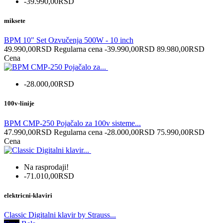
-39.990,00RSD
miksete
BPM 10" Set Ozvučenja 500W - 10 inch
49.990,00RSD
Regularna cena
-39.990,00RSD
89.980,00RSD
Cena
-28.000,00RSD
100v-linije
BPM CMP-250 Pojačalo za 100v sisteme...
47.990,00RSD
Regularna cena
-28.000,00RSD
75.990,00RSD
Cena
Na rasprodaji!
-71.010,00RSD
elektricni-klaviri
Classic Digitalni klavir by Strauss...