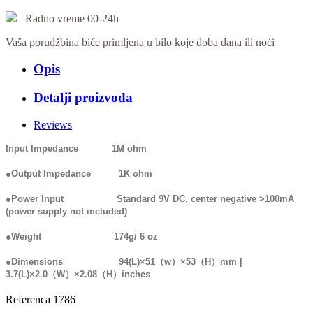
Radno vreme 00-24h
Vaša porudžbina biće primljena u bilo koje doba dana ili noći
Opis
Detalji proizvoda
Reviews
Input Impedance 1M ohm
●Output Impedance 1K ohm
●Power Input Standard 9V DC, center negative >100mA
(power supply not included)
●Weight 174g/ 6 oz
●Dimensions 94(L)×51（w）×53（H）mm |
3.7(L)×2.0（W）×2.08（H）inches
Referenca
1786