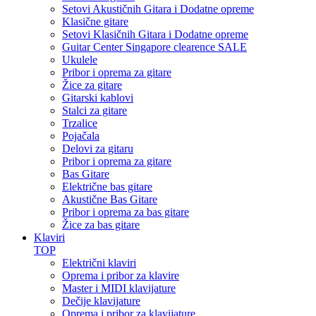
Setovi Akustičnih Gitara i Dodatne opreme
Klasične gitare
Setovi Klasičnih Gitara i Dodatne opreme
Guitar Center Singapore clearence SALE
Ukulele
Pribor i oprema za gitare
Žice za gitare
Gitarski kablovi
Stalci za gitare
Trzalice
Pojačala
Delovi za gitaru
Pribor i oprema za gitare
Bas Gitare
Električne bas gitare
Akustične Bas Gitare
Pribor i oprema za bas gitare
Žice za bas gitare
Klaviri
TOP
Električni klaviri
Oprema i pribor za klavire
Master i MIDI klavijature
Dečije klavijature
Oprema i pribor za klavijature