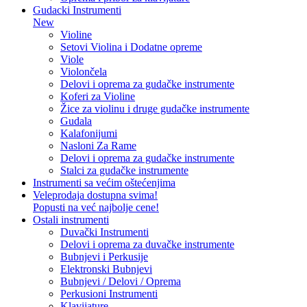
Gudacki Instrumenti
New
Violine
Setovi Violina i Dodatne opreme
Viole
Violončela
Delovi i oprema za gudačke instrumente
Koferi za Violine
Žice za violinu i druge gudačke instrumente
Gudala
Kalafonijumi
Nasloni Za Rame
Delovi i oprema za gudačke instrumente
Stalci za gudačke instrumente
Instrumenti sa većim oštećenjima
Veleprodaja dostupna svima!
Popusti na već najbolje cene!
Ostali instrumenti
Duvački Instrumenti
Delovi i oprema za duvačke instrumente
Bubnjevi i Perkusije
Elektronski Bubnjevi
Bubnjevi / Delovi / Oprema
Perkusioni Instrumenti
Klavijature