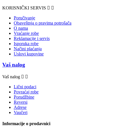
KORISNIČKI SERVIS


Poručivanje
Obaveštnja o pravima potrošača
O nama
Vraćanje robe
Reklamacije i servis
Isporuka robe
Načini plaćanja
Uslovi kupovine
Vaš nalog
Vaš nalog


Lični podaci
Povraćaj robe
Porudžbine
Reversi
Adrese
Vaučeri
Informacije o prodavnici