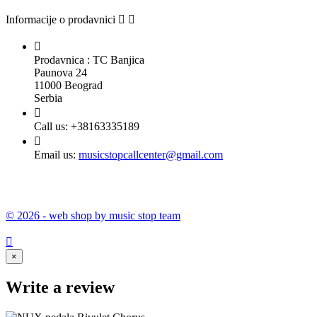
Informacije o prodavnici



Prodavnica : TC Banjica
Paunova 24
11000 Beograd
Serbia

Call us:
+38163335189

Email us:
musicstopcallcenter@gmail.com
© 2026 - web shop by music stop team

×
Write a review