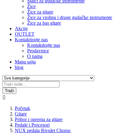
Stalci za gudačke instrumente
Žice
Žice za gitare
Žice za violinu i druge gudačke instrumente
Žice za bas gitare
Akcije
OUTLET
Kontaktirajte nas
Kontaktirajte nas
Prodavnice
O nama
Mapa sajta
blog
Traži

Početak
Gitare
Pribor i oprema za gitare
Pedale i Procesori
NUX pedala Rivulet Chorus