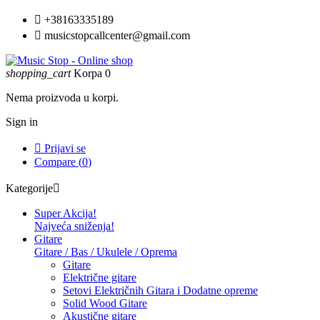

+38163335189

musicstopcallcenter@gmail.com
shopping_cart
Korpa
0
Nema proizvoda u korpi.
Sign in

Prijavi se
Compare (
0
)
Kategorije

Super Akcija!
Najveća sniženja!
Gitare
Gitare / Bas / Ukulele / Oprema
Gitare
Električne gitare
Setovi Električnih Gitara i Dodatne opreme
Solid Wood Gitare
Akustične gitare