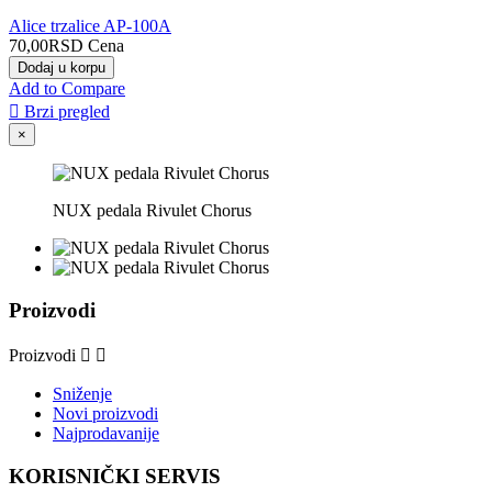
Alice trzalice AP-100A
70,00RSD
Cena
Dodaj u korpu
Add to Compare

Brzi pregled
×
NUX pedala Rivulet Chorus
Proizvodi
Proizvodi


Sniženje
Novi proizvodi
Najprodavanije
KORISNIČKI SERVIS