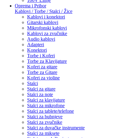
100V Linije
Oprema i Pribor
Kablovi / Torbe / Stalci / Žice
Kablovi i konektori
Gitarski kablovi
Mikrofonski kablovi
Kablovi za zvučnike
Audio kablovi
Adapteri
Konektori
Torbe i Koferi
Torbe za Klavijature
Koferi za gitare
Torbe za Gitare
Koferi za violine
Stalci
Stalci za gitare
Stalci za note
Stalci za klavijature
Stalci za mikrofone
Stalci za tablete/telefone
Stalci za bubnjeve
Stalci za zvučnike
Stalci za duvačke instrumente
Stalci za miksete