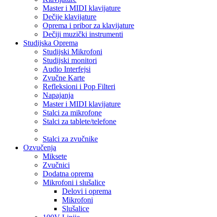
Master i MIDI klavijature
Dečije klavijature
Oprema i pribor za klavijature
Dečiji muzički instrumenti
Studijska Oprema
Studijski Mikrofoni
Studijski monitori
Audio Interfejsi
Zvučne Karte
Refleksioni i Pop Filteri
Napajanja
Master i MIDI klavijature
Stalci za mikrofone
Stalci za tablete/telefone
Stalci za zvučnike
Ozvučenja
Miksete
Zvučnici
Dodatna oprema
Mikrofoni i slušalice
Delovi i oprema
Mikrofoni
Slušalice