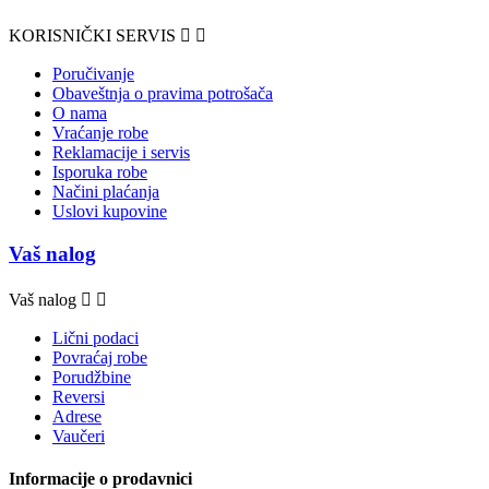
KORISNIČKI SERVIS


Poručivanje
Obaveštnja o pravima potrošača
O nama
Vraćanje robe
Reklamacije i servis
Isporuka robe
Načini plaćanja
Uslovi kupovine
Vaš nalog
Vaš nalog


Lični podaci
Povraćaj robe
Porudžbine
Reversi
Adrese
Vaučeri
Informacije o prodavnici