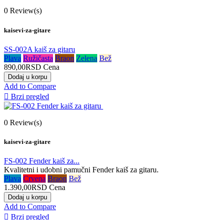
0
Review(s)
kaisevi-za-gitare
SS-002A kaiš za gitaru
Plava
Ružičasta
Braon
Zelena
Bež
890,00RSD
Cena
Dodaj u korpu
Add to Compare

Brzi pregled
0
Review(s)
kaisevi-za-gitare
FS-002 Fender kaiš za...
Kvalitetni i udobni pamučni Fender kaiš za gitaru.
Plava
Crvena
Braon
Bež
1.390,00RSD
Cena
Dodaj u korpu
Add to Compare

Brzi pregled