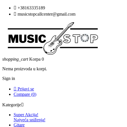

+38163335189

musicstopcallcenter@gmail.com
shopping_cart
Korpa
0
Nema proizvoda u korpi.
Sign in

Prijavi se
Compare (
0
)
Kategorije

Super Akcija!
Najveća sniženja!
Gitare