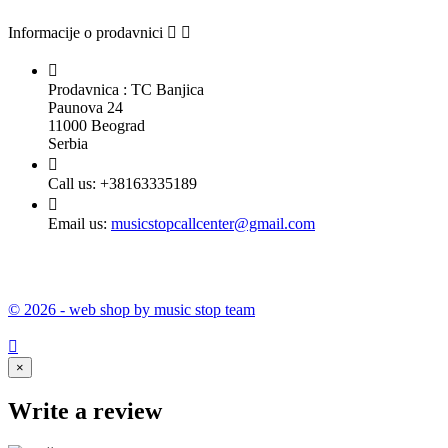
Informacije o prodavnici



Prodavnica : TC Banjica
Paunova 24
11000 Beograd
Serbia

Call us:
+38163335189

Email us:
musicstopcallcenter@gmail.com
© 2026 - web shop by music stop team

×
Write a review