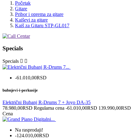
Početak
Gitare
Pribor i oprema za gitare
Kaiševi za gitare
Kaiš za Gitaru STP-GL017
Specials
Specials


-61.010,00RSD
bubnjevi-i-perkusije
Električni Bubanj R-Drums 7 + Joyo DA-35
78.980,00RSD
Regularna cena
-61.010,00RSD
139.990,00RSD
Cena
Na rasprodaji!
-124.010,00RSD