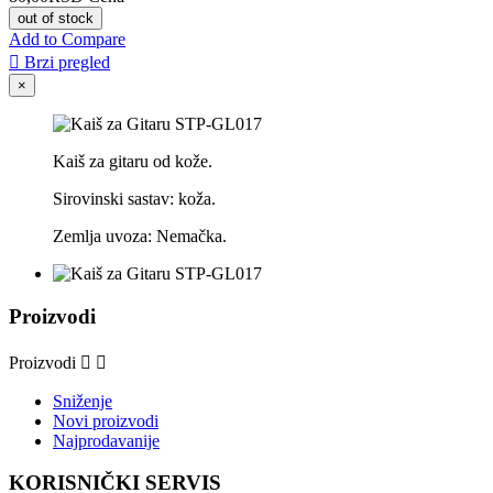
out of stock
Add to Compare

Brzi pregled
×
Kaiš za gitaru od kože.
Sirovinski sastav: koža.
Zemlja uvoza: Nemačka.
Proizvodi
Proizvodi


Sniženje
Novi proizvodi
Najprodavanije
KORISNIČKI SERVIS