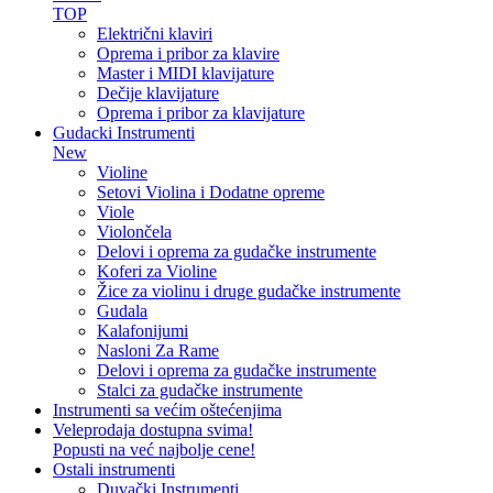
TOP
Električni klaviri
Oprema i pribor za klavire
Master i MIDI klavijature
Dečije klavijature
Oprema i pribor za klavijature
Gudacki Instrumenti
New
Violine
Setovi Violina i Dodatne opreme
Viole
Violončela
Delovi i oprema za gudačke instrumente
Koferi za Violine
Žice za violinu i druge gudačke instrumente
Gudala
Kalafonijumi
Nasloni Za Rame
Delovi i oprema za gudačke instrumente
Stalci za gudačke instrumente
Instrumenti sa većim oštećenjima
Veleprodaja dostupna svima!
Popusti na već najbolje cene!
Ostali instrumenti
Duvački Instrumenti