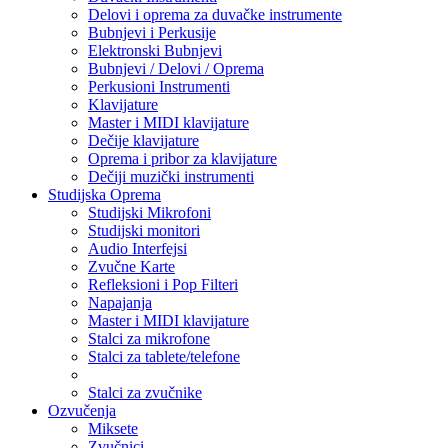
Delovi i oprema za duvačke instrumente
Bubnjevi i Perkusije
Elektronski Bubnjevi
Bubnjevi / Delovi / Oprema
Perkusioni Instrumenti
Klavijature
Master i MIDI klavijature
Dečije klavijature
Oprema i pribor za klavijature
Dečiji muzički instrumenti
Studijska Oprema
Studijski Mikrofoni
Studijski monitori
Audio Interfejsi
Zvučne Karte
Refleksioni i Pop Filteri
Napajanja
Master i MIDI klavijature
Stalci za mikrofone
Stalci za tablete/telefone
Stalci za zvučnike
Ozvučenja
Miksete
Zvučnici