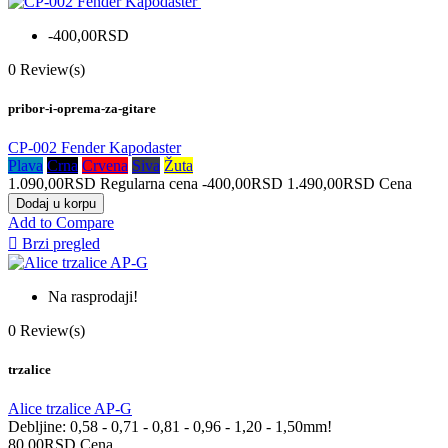
-400,00RSD
0
Review(s)
pribor-i-oprema-za-gitare
CP-002 Fender Kapodaster
Plava
Crna
Crvena
Siva
Žuta
1.090,00RSD
Regularna cena
-400,00RSD
1.490,00RSD
Cena
Dodaj u korpu
Add to Compare

Brzi pregled
Na rasprodaji!
0
Review(s)
trzalice
Alice trzalice AP-G
Debljine: 0,58 - 0,71 - 0,81 - 0,96 - 1,20 - 1,50mm!
80,00RSD
Cena