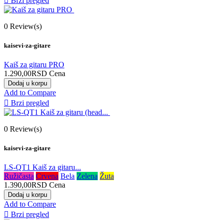

Brzi pregled
0
Review(s)
kaisevi-za-gitare
Kaiš za gitaru PRO
1.290,00RSD
Cena
Dodaj u korpu
Add to Compare

Brzi pregled
0
Review(s)
kaisevi-za-gitare
LS-QT1 Kaiš za gitaru...
Ružičasta
Crvena
Bela
Zelena
Žuta
1.390,00RSD
Cena
Dodaj u korpu
Add to Compare

Brzi pregled