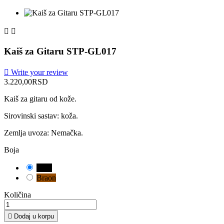


Kaiš za Gitaru STP-GL017

Write your review
3.220,00RSD
Kaiš za gitaru od kože.
Sirovinski sastav: koža.
Zemlja uvoza: Nemačka.
Boja
Crna
Braon
Količina

Dodaj u korpu