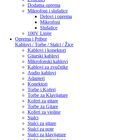
Dodatna oprema
Mikrofoni i slušalice
Delovi i oprema
Mikrofoni
Slušalice
100V Linije
Oprema i Pribor
Kablovi / Torbe / Stalci / Žice
Kablovi i konektori
Gitarski kablovi
Mikrofonski kablovi
Kablovi za zvučnike
Audio kablovi
Adapteri
Konektori
Torbe i Koferi
Torbe za Klavijature
Koferi za gitare
Torbe za Gitare
Koferi za violine
Stalci
Stalci za gitare
Stalci za note
Stalci za klavijature