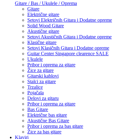
Gitare / Bas / Ukulele / Oprema
Gitare
Električne gitare
Setovi Električnih Gitara i Dodatne opreme
Solid Wood Gitare
Akustične gitare
Setovi Akustičnih Gitara i Dodatne opreme
Klasične gitare
Setovi Klasičnih Gitara i Dodatne opreme
Guitar Center Singapore clearence SALE
Ukulele
Pribor i oprema za gitare
Žice za gitare
Gitarski kablovi
Stalci za gitare
Trzalice
Pojačala
Delovi za gitaru
Pribor i oprema za gitare
Bas Gitare
Električne bas gitare
Akustične Bas Gitare
Pribor i oprema za bas gitare
Žice za bas gitare
Klaviri