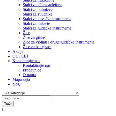
Stalci za mikrofone
Stalci za tablete/telefone
Stalci za bubnjeve
Stalci za zvučnike
Stalci za duvačke instrumente
Stalci za miksete
Stalci za gudačke instrumente
Žice
Žice za gitare
Žice za violinu i druge gudačke instrumente
Žice za bas gitare
Akcije
OUTLET
Kontaktirajte nas
Kontaktirajte nas
Prodavnice
O nama
Mapa sajta
blog
Traži
