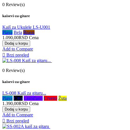
0
Review(s)
kaisevi-za-gitare
Kaiš za Ukulele LS-U001
Plava
Bela
Braon
1.090,00RSD
Cena
Dodaj u korpu
Add to Compare

Brzi pregled
0
Review(s)
kaisevi-za-gitare
LS-008 Kaiš za gitaru...
Plava
Crna
Ljubičasta
Crvena
Žuta
1.390,00RSD
Cena
Dodaj u korpu
Add to Compare

Brzi pregled