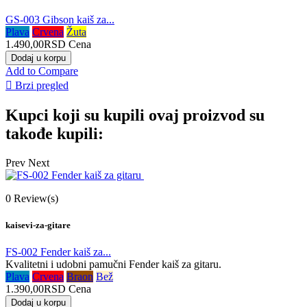
GS-003 Gibson kaiš za...
Plava
Crvena
Žuta
1.490,00RSD
Cena
Dodaj u korpu
Add to Compare

Brzi pregled
Kupci koji su kupili ovaj proizvod su
takođe kupili:
Prev
Next
0
Review(s)
kaisevi-za-gitare
FS-002 Fender kaiš za...
Kvalitetni i udobni pamučni Fender kaiš za gitaru.
Plava
Crvena
Braon
Bež
1.390,00RSD
Cena
Dodaj u korpu