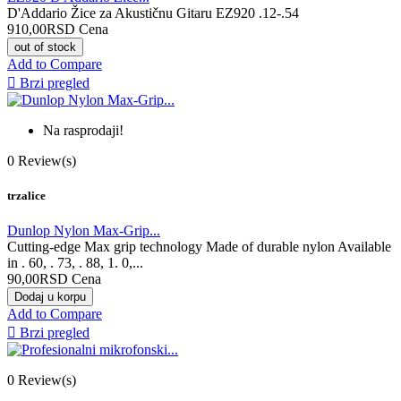
D'Addario Žice za Akustičnu Gitaru EZ920 .12-.54
910,00RSD
Cena
out of stock
Add to Compare

Brzi pregled
Na rasprodaji!
0
Review(s)
trzalice
Dunlop Nylon Max-Grip...
Cutting-edge Max grip technology Made of durable nylon Available
in . 60, . 73, . 88, 1. 0,...
90,00RSD
Cena
Dodaj u korpu
Add to Compare

Brzi pregled
0
Review(s)